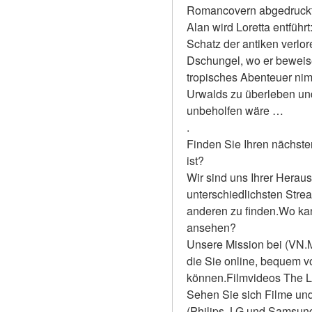
Romancovern abgedruckt i
Alan wird Loretta entführt
Schatz der antiken verlor
Dschungel, wo er beweisen
tropisches Abenteuer nim
Urwalds zu überleben und
unbeholfen wäre … 
.
Finden Sie Ihren nächste
ist?
Wir sind uns Ihrer Heraus
unterschiedlichsten Stre
anderen zu finden.Wo kan
ansehen?
Unsere Mission bei (VN.Mo
die Sie online, bequem 
können.Filmvideos The Lo
Sehen Sie sich Filme und
(Philips, LG und Samsun