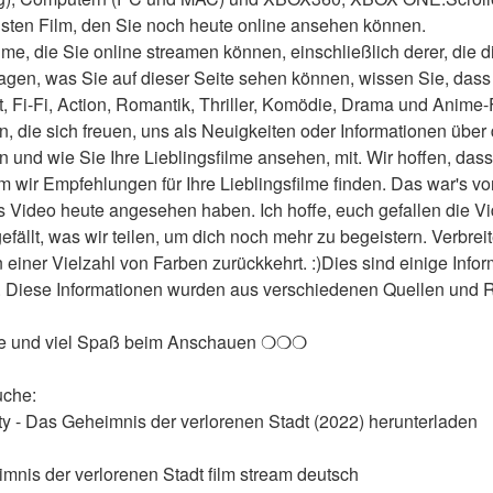
sten Film, den Sie noch heute online ansehen können.
me, die Sie online streamen können, einschließlich derer, die d
agen, was Sie auf dieser Seite sehen können, wissen Sie, dass 
t, Fi-Fi, Action, Romantik, Thriller, Komödie, Drama und Anime-
en, die sich freuen, uns als Neuigkeiten oder Informationen über 
und wie Sie Ihre Lieblingsfilme ansehen, mit. Wir hoffen, dass w
wir Empfehlungen für Ihre Lieblingsfilme finden. Das war's von
 Video heute angesehen haben. Ich hoffe, euch gefallen die Video
 gefällt, was wir teilen, um dich noch mehr zu begeistern. Verbreit
n einer Vielzahl von Farben zurückkehrt. :)Dies sind einige Info
. Diese Informationen wurden aus verschiedenen Quellen und Ref
le und viel Spaß beim Anschauen ❍❍❍
uche:
ity - Das Geheimnis der verlorenen Stadt (2022) herunterladen
imnis der verlorenen Stadt film stream deutsch