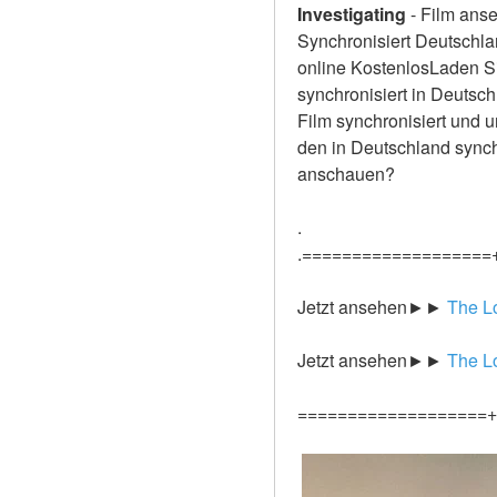
Investigating
-
Film anse
Synchronisiert Deutschlan
online KostenlosLaden Si
synchronisiert in Deutsch
Film synchronisiert und u
den in Deutschland synch
anschauen?
.
.===================
Jetzt ansehen►►
 The L
Jetzt ansehen►►
 The L
===================+