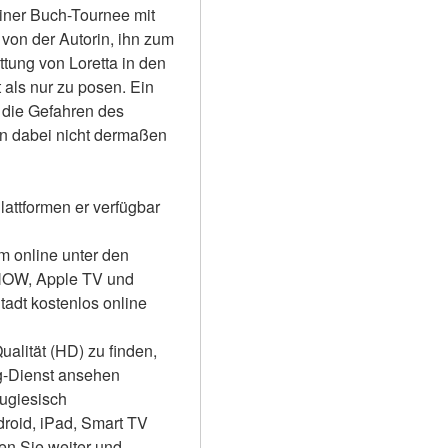
iner Buch-Tournee mit 
 von der Autorin, ihn zum 
tung von Loretta in den 
als nur zu posen. Ein 
die Gefahren des 
n dabei nicht dermaßen 
attformen er verfügbar 
m online unter den 
NOW, Apple TV und 
adt kostenlos online 
alität (HD) zu finden, 
-Dienst ansehen 
tugiesisch
roid, iPad, Smart TV 
 Sie weiter und 