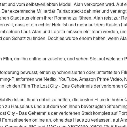
st und vom selbstverliebten Modell Alan verkörpert wird. Auf e
: Der exzentrische Milliardär Fairfax steckt dahinter und verlangt
enen Stadt aus einem ihrer Romane zu führen. Alan reist zur Ret
 will, dass er ein echter Held ist und mehr auf dem Kasten hat 
mt seinen Lauf. Alan und Loretta müssen ein Team werden, um 
 den Schatz zu finden. Doch es würde enorm helfen, wenn Ala
n Film, um ihn online anzusehen, und sehen Sie, auf welchen Pl
forderung bewusst, einen synchronisierten oder untertitelten Fil
aming-Plattformen wie Netflix, YouTube, Amazon Prime Video, 
n ich den Film The Lost City - Das Geheimnis der verlorenen St
bitv) ist es, Ihnen dabei zu helfen, die besten Filme in hoher Qu
von zu Hause aus und auf dem von Ihnen bevorzugten Streaming
st City - Das Geheimnis der verlorenen Stadt komplett auf Por
 Fernsehserien online an, ohne das Haus zu verlassen, auf And
g), Computern (PC und MAC) und XBOX360, XBOX ONE.Scrollen